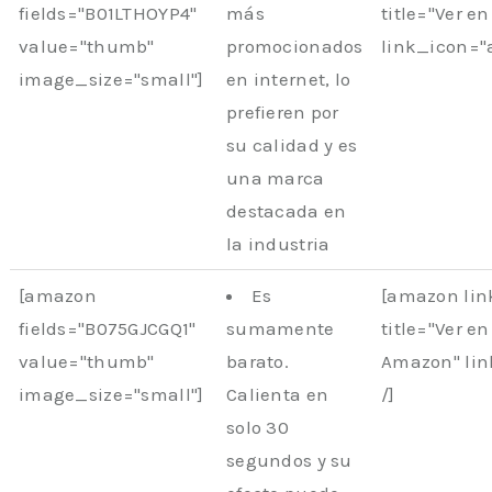
fields="B01LTHOYP4"
más
title="Ver e
value="thumb"
promocionados
link_icon="
image_size="small"]
en internet, lo
prefieren por
su calidad y es
una marca
destacada en
la industria
[amazon
Es
[amazon lin
fields="B075GJCGQ1"
sumamente
title="Ver en
value="thumb"
barato.
Amazon" li
image_size="small"]
Calienta en
/]
solo 30
segundos y su