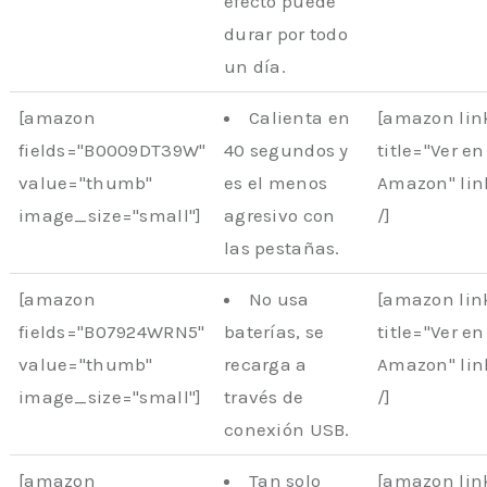
efecto puede
durar por todo
un día.
[amazon
Calienta en
[amazon li
fields="B0009DT39W"
40 segundos y
title="Ver en
value="thumb"
es el menos
Amazon" li
image_size="small"]
agresivo con
/]
las pestañas.
[amazon
No usa
[amazon li
fields="B07924WRN5"
baterías, se
title="Ver en
value="thumb"
recarga a
Amazon" li
image_size="small"]
través de
/]
conexión USB.
[amazon
Tan solo
[amazon li