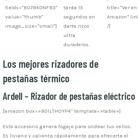
fields="B07B4DNFR3"
tarda 15
title="Ver en
value="thumb"
segundos en
Amazon" li
image_size="small"]
darte rizos
/]
ultra
duraderos.
Los mejores rizadores de
pestañas térmico
Ardell – Rizador de pestañas eléctrico
[amazon box=»B01LTHOYP4″ template=»table»]
Este accesorio genera fogaje para ondear tus vellos.
Es liviano y calienta rápidamente para ofrecerte el