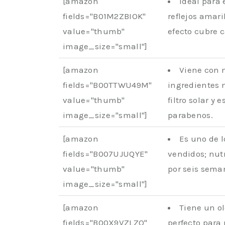
[amazon
Ideal para 
fields="B01M2ZBIOK"
reflejos amari
value="thumb"
efecto cubre 
image_size="small"]
[amazon
Viene con 
fields="B00TTWU49M"
ingredientes n
value="thumb"
filtro solar y e
image_size="small"]
parabenos.
[amazon
Es uno de 
fields="B007UJUQYE"
vendidos; nutr
value="thumb"
por seis sema
image_size="small"]
[amazon
Tiene un ol
fields="B00X9VZLZQ"
perfecto para