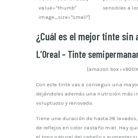
value="thumb"
sensibles a los
image_size="small"]
¿Cuál es el mejor tinte s
L’Oreal – Tinte semipermana
[amazon box=»B00X
Con este tinte vas a conseguir una mayor
dejándoles además una nutrición más in
voluptuoso y renovado.
Tiene una duración de hasta 28 lavados, 
de reflejos en color castaño miel. Hay qu
el tono natural del cabello y aumentar su 