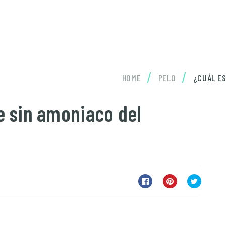
/
/
HOME
PELO
¿CUÁL ES
te sin amoniaco del