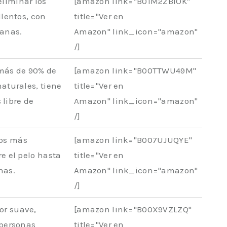
eliminar los
[amazon link="B01M2ZBIOK"
llentos, con
title="Ver en
canas.
Amazon" link_icon="amazon"
/]
más de 90% de
[amazon link="B00TTWU49M"
aturales, tiene
title="Ver en
s libre de
Amazon" link_icon="amazon"
/]
los más
[amazon link="B007UJUQYE"
e el pelo hasta
title="Ver en
nas.
Amazon" link_icon="amazon"
/]
or suave,
[amazon link="B00X9VZLZQ"
 personas
title="Ver en