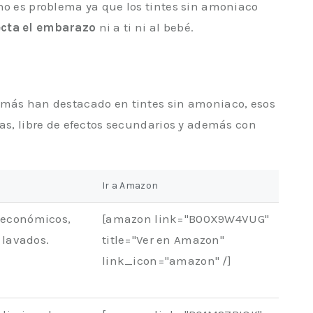
no es problema ya que los tintes sin amoniaco
ecta el embarazo
ni a ti ni al bebé.
 más han destacado en tintes sin amoniaco, esos
ías, libre de efectos secundarios y además con
Ir a Amazon
 económicos,
[amazon link="B00X9W4VUG"
 lavados.
title="Ver en Amazon"
link_icon="amazon" /]