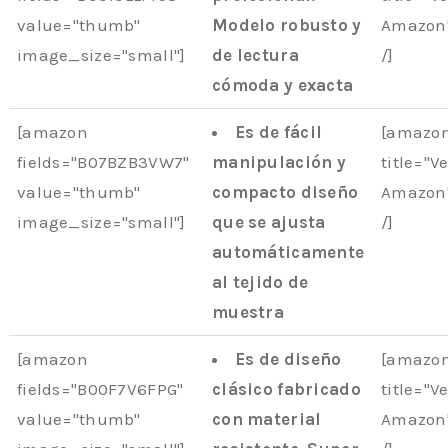
value="thumb"
Modelo robusto y
Amazon"
image_size="small"]
de lectura
/]
cómoda y exacta
[amazon
Es de fácil
[amazon
fields="B07BZB3VW7"
manipulación y
title="V
value="thumb"
compacto diseño
Amazon"
image_size="small"]
que se ajusta
/]
automáticamente
al tejido de
muestra
[amazon
Es de diseño
[amazon
fields="B00F7V6FPG"
clásico fabricado
title="V
value="thumb"
con material
Amazon"