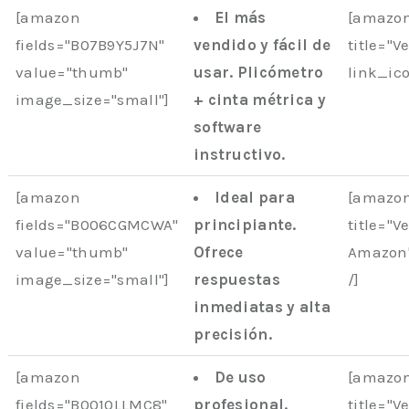
[amazon
El más
[amazon
fields="B07B9Y5J7N"
vendido y fácil de
title="V
value="thumb"
usar. Plicómetro
link_ic
image_size="small"]
+ cinta métrica y
software
instructivo.
[amazon
Ideal para
[amazo
fields="B006CGMCWA"
principiante.
title="V
value="thumb"
Ofrece
Amazon"
image_size="small"]
respuestas
/]
inmediatas y alta
precisión.
[amazon
De uso
[amazon
fields="B0010LLMC8"
profesional.
title="V