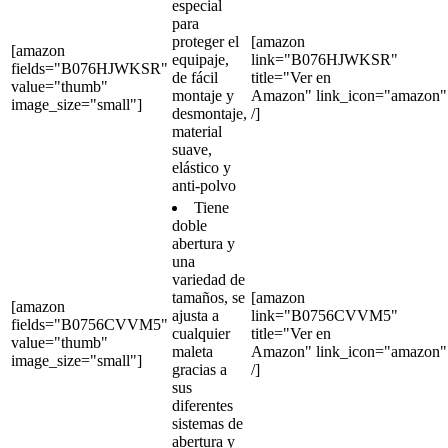
especial
para
proteger el
[amazon
[amazon
equipaje,
link="B076HJWKSR"
fields="B076HJWKSR"
de fácil
title="Ver en
value="thumb"
montaje y
Amazon" link_icon="amazon"
image_size="small"]
desmontaje,
/]
material
suave,
elástico y
anti-polvo
Tiene
doble
abertura y
una
variedad de
tamaños, se
[amazon
[amazon
ajusta a
link="B0756CVVM5"
fields="B0756CVVM5"
cualquier
title="Ver en
value="thumb"
maleta
Amazon" link_icon="amazon"
image_size="small"]
gracias a
/]
sus
diferentes
sistemas de
abertura y