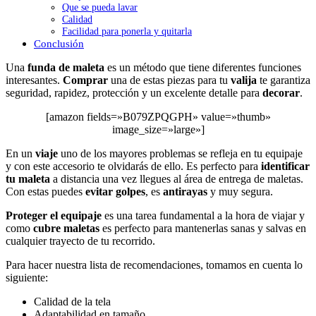
Que se pueda lavar
Calidad
Facilidad para ponerla y quitarla
Conclusión
Una
funda de maleta
es un método que tiene diferentes funciones
interesantes.
Comprar
una de estas piezas para tu
valija
te garantiza
seguridad, rapidez, protección y un excelente detalle para
decorar
.
[amazon fields=»B079ZPQGPH» value=»thumb»
image_size=»large»]
En un
viaje
uno de los mayores problemas se refleja en tu equipaje
y con este accesorio te olvidarás de ello. Es perfecto para
identificar
tu maleta
a distancia una vez llegues al área de entrega de maletas.
Con estas puedes
evitar golpes
, es
antirayas
y muy segura.
Proteger el equipaje
es una tarea fundamental a la hora de viajar y
como
cubre maletas
es perfecto para mantenerlas sanas y salvas en
cualquier trayecto de tu recorrido.
Para hacer nuestra lista de recomendaciones, tomamos en cuenta lo
siguiente:
Calidad de la tela
Adaptabilidad en tamaño