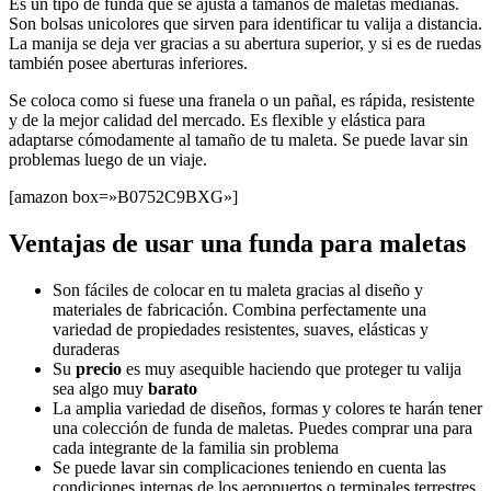
Es un tipo de funda que se ajusta a tamaños de maletas medianas.
Son bolsas unicolores que sirven para identificar tu valija a distancia.
La manija se deja ver gracias a su abertura superior, y si es de ruedas
también posee aberturas inferiores.
Se coloca como si fuese una franela o un pañal, es rápida, resistente
y de la mejor calidad del mercado. Es flexible y elástica para
adaptarse cómodamente al tamaño de tu maleta. Se puede lavar sin
problemas luego de un viaje.
[amazon box=»B0752C9BXG»]
Ventajas de usar una funda para maletas
Son fáciles de colocar en tu maleta gracias al diseño y
materiales de fabricación. Combina perfectamente una
variedad de propiedades resistentes, suaves, elásticas y
duraderas
Su
precio
es muy asequible haciendo que proteger tu valija
sea algo muy
barato
La amplia variedad de diseños, formas y colores te harán tener
una colección de funda de maletas. Puedes comprar una para
cada integrante de la familia sin problema
Se puede lavar sin complicaciones teniendo en cuenta las
condiciones internas de los aeropuertos o terminales terrestres