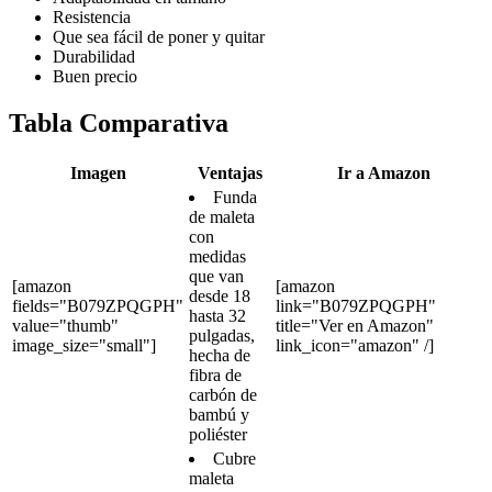
Resistencia
Que sea fácil de poner y quitar
Durabilidad
Buen precio
Tabla Comparativa
Imagen
Ventajas
Ir a Amazon
Funda
de maleta
con
medidas
que van
[amazon
[amazon
desde 18
fields="B079ZPQGPH"
link="B079ZPQGPH"
hasta 32
value="thumb"
title="Ver en Amazon"
pulgadas,
image_size="small"]
link_icon="amazon" /]
hecha de
fibra de
carbón de
bambú y
poliéster
Cubre
maleta