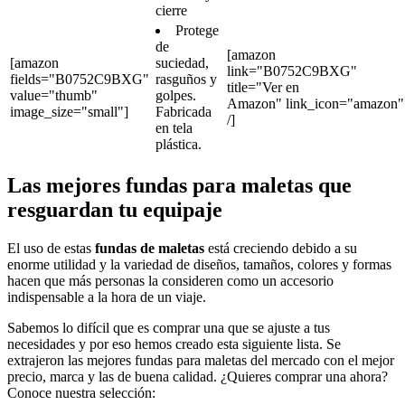
cierre
Protege
de
[amazon
[amazon
suciedad,
link="B0752C9BXG"
fields="B0752C9BXG"
rasguños y
title="Ver en
value="thumb"
golpes.
Amazon" link_icon="amazon"
image_size="small"]
Fabricada
/]
en tela
plástica.
Las mejores fundas para maletas que
resguardan tu equipaje
El uso de estas
fundas de maletas
está creciendo debido a su
enorme utilidad y la variedad de diseños, tamaños, colores y formas
hacen que más personas la consideren como un accesorio
indispensable a la hora de un viaje.
Sabemos lo difícil que es comprar una que se ajuste a tus
necesidades y por eso hemos creado esta siguiente lista. Se
extrajeron las mejores fundas para maletas del mercado con el mejor
precio, marca y las de buena calidad. ¿Quieres comprar una ahora?
Conoce nuestra selección: