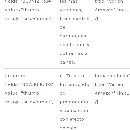
fields="B00NIZFR84"
los más
title="Ver en
value="thumb"
vendidos,
Amazon" link
image_size="small"]
tiene control
/]
de
cantidades
en el peine y
cubre hasta
canas.
[amazon
Trae un
[amazon link=
fields="B075R6RZDS"
kit completo
title="Ver en
value="thumb"
de
Amazon" link
image_size="small"]
preparación
/]
y aplicación,
con efecto
de color