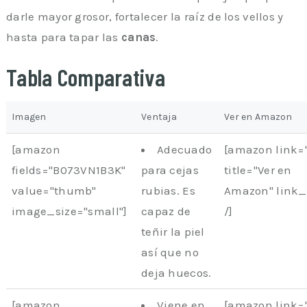
darle mayor grosor, fortalecer la raíz de los vellos y
hasta para tapar las
canas
.
Tabla Comparativa
Imagen
Ventaja
Ver en Amazon
[amazon
Adecuado
[amazon link=
fields="B073VN1B3K"
para cejas
title="Ver en
value="thumb"
rubias. Es
Amazon" link
image_size="small"]
capaz de
/]
teñir la piel
así que no
deja huecos.
[amazon
Viene en
[amazon link