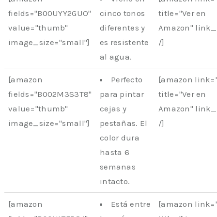
fields="B00UYY2GUO"
cinco tonos
title="Ver en
value="thumb"
diferentes y
Amazon" link
image_size="small"]
es resistente
/]
al agua.
[amazon
Perfecto
[amazon link
fields="B002M3S3T8"
para pintar
title="Ver en
value="thumb"
cejas y
Amazon" link
image_size="small"]
pestañas. El
/]
color dura
hasta 6
semanas
intacto.
[amazon
Está entre
[amazon link=