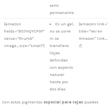
semi
permanente.
[amazon
Es un gel,
[amazon link=
fields="B07HQYCP9Y"
no se corre
title="Ver en
value="thumb"
ni se
Amazon" link
image_size="small"]
transfiere.
/]
Cejas
definidas
con aspecto
natural
hasta por
dos días
Con estos pigmentos
especial para cejas
puedes