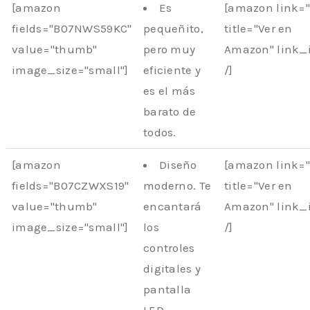
[amazon
Es
[amazon link=
fields="B07NWS59KC"
pequeñito,
title="Ver en
value="thumb"
pero muy
Amazon" link_
image_size="small"]
eficiente y
/]
es el más
barato de
todos.
[amazon
Diseño
[amazon link=
fields="B07CZWXS19"
moderno. Te
title="Ver en
value="thumb"
encantará
Amazon" link_
image_size="small"]
los
/]
controles
digitales y
pantalla