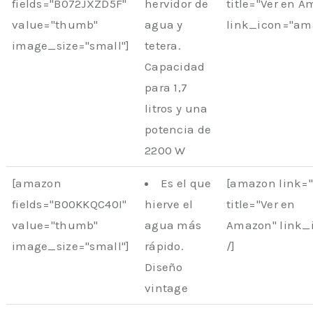
fields="B072JXZD5F"
hervidor de
title="Ver en 
value="thumb"
agua y
link_icon="ama
image_size="small"]
tetera.
Capacidad
para 1,7
litros y una
potencia de
2200 W
[amazon
Es el que
[amazon link=
fields="B00KKQC40I"
hierve el
title="Ver en
value="thumb"
agua más
Amazon" link_
image_size="small"]
rápido.
/]
Diseño
vintage