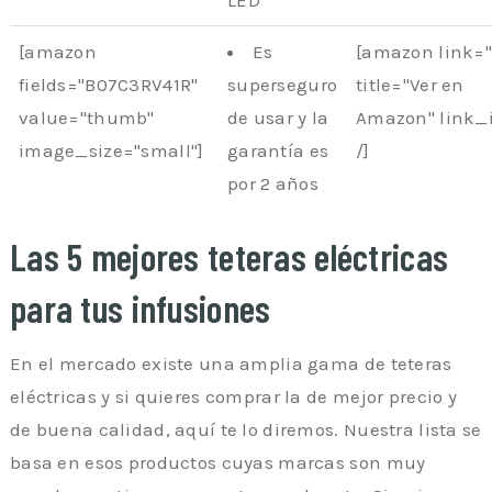
LED
[amazon
Es
[amazon link=
fields="B07C3RV41R"
superseguro
title="Ver en
value="thumb"
de usar y la
Amazon" link_
image_size="small"]
garantía es
/]
por 2 años
Las 5 mejores teteras eléctricas
para tus infusiones
En el mercado existe una amplia gama de teteras
eléctricas y si quieres comprar la de mejor precio y
de buena calidad, aquí te lo diremos. Nuestra lista se
basa en esos productos cuyas marcas son muy