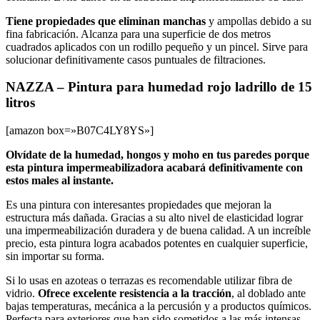
Tiene propiedades que eliminan manchas
y ampollas debido a su
fina fabricación. Alcanza para una superficie de dos metros
cuadrados aplicados con un rodillo pequeño y un pincel. Sirve para
solucionar definitivamente casos puntuales de filtraciones.
NAZZA – Pintura para humedad rojo ladrillo de 15
litros
[amazon box=»B07C4LY8YS»]
Olvídate de la humedad, hongos y moho en tus paredes porque
esta pintura impermeabilizadora acabará definitivamente con
estos males al instante.
Es una pintura con interesantes propiedades que mejoran la
estructura más dañada. Gracias a su alto nivel de elasticidad lograr
una impermeabilización duradera y de buena calidad. A un increíble
precio, esta pintura logra acabados potentes en cualquier superficie,
sin importar su forma.
Si lo usas en azoteas o terrazas es recomendable utilizar fibra de
vidrio.
Ofrece excelente resistencia a la tracción
, al doblado ante
bajas temperaturas, mecánica a la percusión y a productos químicos.
Perfecta para exteriores que han sido sometidos a las más intensas