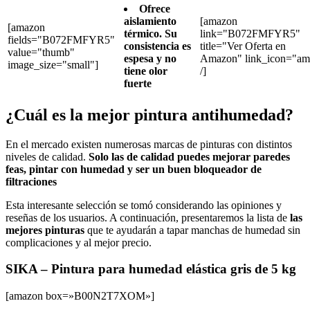
Ofrece
aislamiento
[amazon
[amazon
térmico. Su
link="B072FMFYR5"
fields="B072FMFYR5"
consistencia es
title="Ver Oferta en
value="thumb"
espesa y no
Amazon" link_icon="am
image_size="small"]
tiene olor
/]
fuerte
¿Cuál es la mejor pintura antihumedad?
En el mercado existen numerosas marcas de pinturas con distintos
niveles de calidad.
Solo las de calidad puedes mejorar paredes
feas, pintar con humedad y ser un buen bloqueador de
filtraciones
Esta interesante selección se tomó considerando las opiniones y
reseñas de los usuarios. A continuación, presentaremos la lista de
las
mejores pinturas
que te ayudarán a tapar manchas de humedad sin
complicaciones y al mejor precio.
SIKA – Pintura para humedad elástica gris de 5 kg
[amazon box=»B00N2T7XOM»]