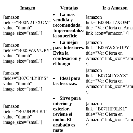
Imagen
Ventajas
Ir a Amazon
La más
[amazon
[amazon
vendida y
fields="B00N2T7XOM"
link="B00N2T7XOM"
recomendada.
value="thumb"
title="Ver Oferta en Am
Impermeabiliza
image_size="small"]
link_icon="amazon" /]
la superficie
La mejor
[amazon
[amazon
para interiores.
link="B005WXVUPY"
fields="B005WXVUPY"
Evita la
title="Ver Oferta en
value="thumb"
condesación y
Amazon" link_icon="am
image_size="small"]
el hongo
/]
[amazon
[amazon
link="B07C4LY8YS"
fields="B07C4LY8YS"
Ideal para
title="Ver Oferta en
value="thumb"
las terrazas.
Amazon" link_icon="am
image_size="small"]
/]
Sirve para
interior y
[amazon
[amazon
exterior.
link="B07JHP9LK1"
fields="B07JHP9LK1"
reviene el
title="Ver Oferta en
value="thumb"
moho. El
Amazon" link_icon="am
image_size="small"]
acabado es
/]
mate