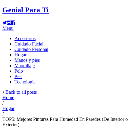
Genial Para Ti
Menu
Accesorios
Cuidado Facial
Cuidado Personal
Hogar
Manos y pies
Maquillaje
Pelo
Piel
Tecnología
Back to all posts
Home
/
Hogar
/
TOP5: Mejores Pinturas Para Humedad En Paredes (De Interior o
Exterior)